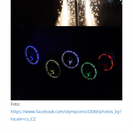
Foto:
https://www.facebook.com/olympioniciODM/photos_by?
locale=cs_CZ