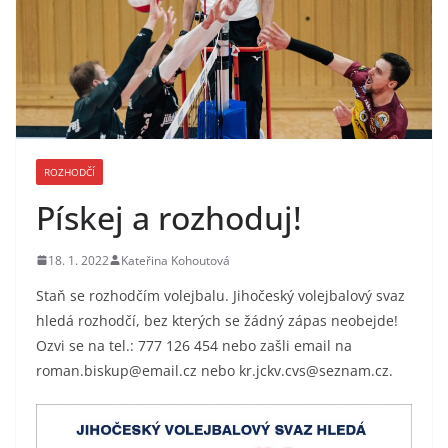
ROZHODČÍ
Pískej a rozhoduj!
18. 1. 2022
Kateřina Kohoutová
Staň se rozhodčím volejbalu. Jihočeský volejbalový svaz
hledá rozhodčí, bez kterých se žádný zápas neobejde!
Ozvi se na tel.: 777 126 454 nebo zašli email na
roman.biskup@email.cz nebo kr.jckv.cvs@seznam.cz.