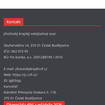
Kontakt
Jihočeský krajský volejbalový svaz
Skuherského 14, 370 01 České Budějovice
IČO: 063 973 95
BÚ: Fio banka, a.s. 2001288199 / 2010
E-mail: jihoceskykraj@cvf.cz
Web: https://jc.cvf.cz/
ID: tg83iqq
Kancelář:
Náměstí Přemysla Otakara II. 118,
370 01 České Budějovice
Olympiáda dětí a mládeže 2026